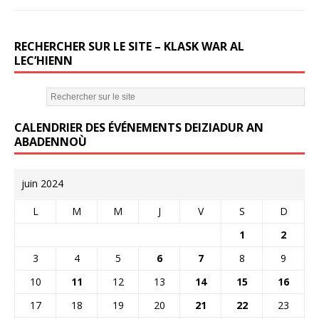
RECHERCHER SUR LE SITE – KLASK WAR AL
LEC’HIENN
CALENDRIER DES ÉVÉNEMENTS DEIZIADUR AN
ABADENNOÙ
juin 2024
L
M
M
J
V
S
D
1
2
3
4
5
6
7
8
9
10
11
12
13
14
15
16
17
18
19
20
21
22
23