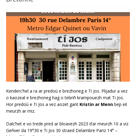
Kenderc’hel a ra ar predoù e brezhoneg e Ti Jos. Plijadur a vez
o kaozeal e brezhoneg hag o tebriñ krampouezh mat Ti Jos.
Hor predoù e Ti Jos a vez aozet gant
Kristin ar Menn
bep eil
meurzh ar miz.
Dalc’het e vo trede pred ar bloavezh 2023 d’ar meurzh 10 a viz
Geñver da 19°30 e Ti Jos 30 straed Delambre Pariz 14° –