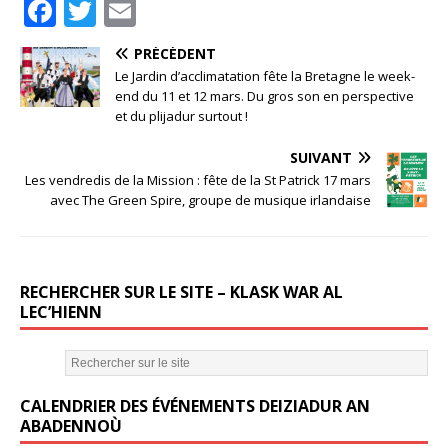
F
T
E
a
w
m
PRÉCÉDENT
c
it
ai
Le Jardin d’acclimatation fête la Bretagne le week-
e
te
l
end du 11 et 12 mars. Du gros son en perspective
et du plijadur surtout !
b
r
SUIVANT
o
Les vendredis de la Mission : fête de la St Patrick 17 mars
o
avec The Green Spire, groupe de musique irlandaise
k
RECHERCHER SUR LE SITE – KLASK WAR AL
LEC’HIENN
CALENDRIER DES ÉVÉNEMENTS DEIZIADUR AN
ABADENNOÙ