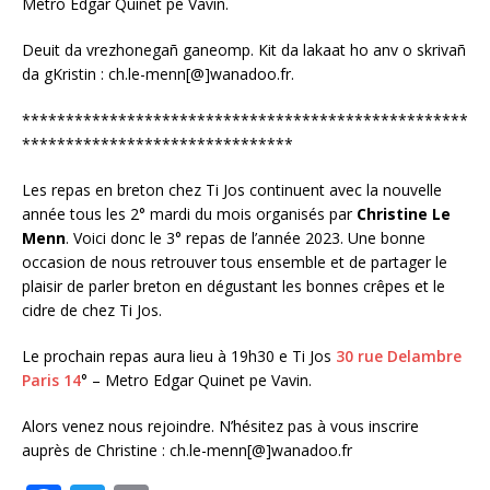
Metro Edgar Quinet pe Vavin.
Deuit da vrezhonegañ ganeomp. Kit da lakaat ho anv o skrivañ
da gKristin : ch.le-menn[@]wanadoo.fr.
***************************************************
*******************************
Les repas en breton chez Ti Jos continuent avec la nouvelle
année tous les 2° mardi du mois organisés par
Christine Le
Menn
. Voici donc le 3° repas de l’année 2023. Une bonne
occasion de nous retrouver tous ensemble et de partager le
plaisir de parler breton en dégustant les bonnes crêpes et le
cidre de chez Ti Jos.
Le prochain repas aura lieu à 19h30 e Ti Jos
30 rue Delambre
Paris 14
° – Metro Edgar Quinet pe Vavin.
Alors venez nous rejoindre. N’hésitez pas à vous inscrire
auprès de Christine : ch.le-menn[@]wanadoo.fr