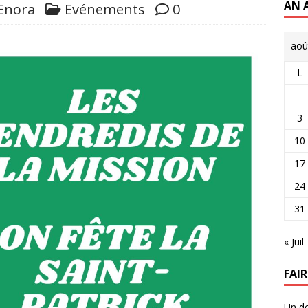
AN 
Enora
Evénements
0
aoû
L
3
10
17
24
31
« Juil
FAI
Un do