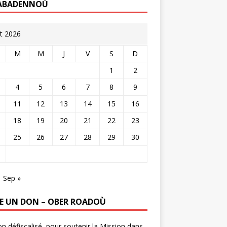
ABADENNOÙ
t 2026
M
M
J
V
S
D
1
2
4
5
6
7
8
9
11
12
13
14
15
16
18
19
20
21
22
23
25
26
27
28
29
30
Sep »
RE UN DON – OBER ROADOÙ
n défiscalisé, pour soutenir la Mission dans