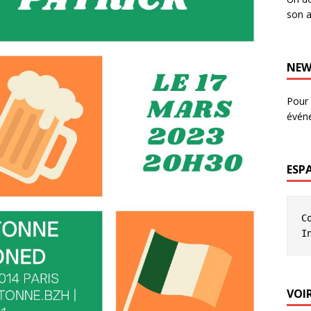
son a
NEW
Pour 
évén
ESP
C
I
VOIR