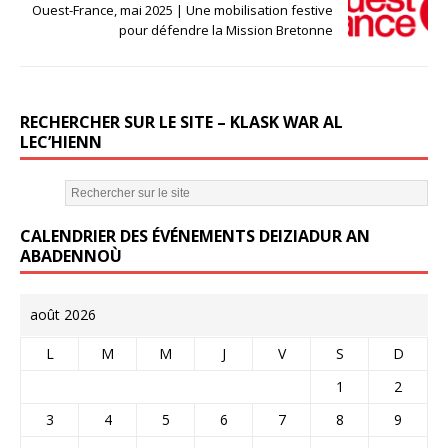
o
Ouest-France, mai 2025 | Une mobilisation festive
o
pour défendre la Mission Bretonne
k
RECHERCHER SUR LE SITE – KLASK WAR AL
LEC’HIENN
CALENDRIER DES ÉVÉNEMENTS DEIZIADUR AN
ABADENNOÙ
août 2026
L
M
M
J
V
S
D
1
2
3
4
5
6
7
8
9