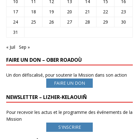
10
11
12
13
14
15
16
17
18
19
20
21
22
23
24
25
26
27
28
29
30
31
« Juil
Sep »
FAIRE UN DON – OBER ROADOÙ
Un don défiscalisé, pour soutenir la Mission dans son action
FAIRE UN DON
NEWSLETTER – LIZHER-KELAOUIÑ
Pour recevoir les actus et le programme des événements de la
Mission
S'INSCRIRE