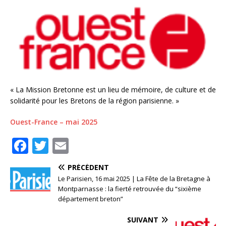
« La Mission Bretonne est un lieu de mémoire, de culture et de
solidarité pour les Bretons de la région parisienne. »
Ouest-France – mai 2025
F
T
E
a
w
m
PRÉCÉDENT
c
it
ai
Le Parisien, 16 mai 2025 | La Fête de la Bretagne à
e
te
l
Montparnasse : la fierté retrouvée du “sixième
département breton”
b
r
SUIVANT