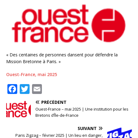
« Des centaines de personnes dansent pour défendre la
Mission Bretonne à Paris. »
Ouest-France, mai 2025
F
T
E
a
w
m
PRÉCÉDENT
c
it
ai
Ouest-France – mai 2025 | Une institution pour les
e
te
l
Bretons d’Île-de-France
b
r
SUIVANT
Paris Zigzag – février 2025 | Un lieu en danger,