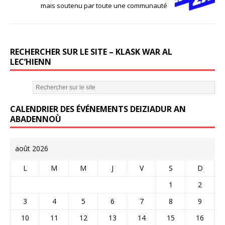
o
mais soutenu par toute une communauté
o
k
RECHERCHER SUR LE SITE – KLASK WAR AL
LEC’HIENN
CALENDRIER DES ÉVÉNEMENTS DEIZIADUR AN
ABADENNOÙ
août 2026
L
M
M
J
V
S
D
1
2
3
4
5
6
7
8
9
10
11
12
13
14
15
16