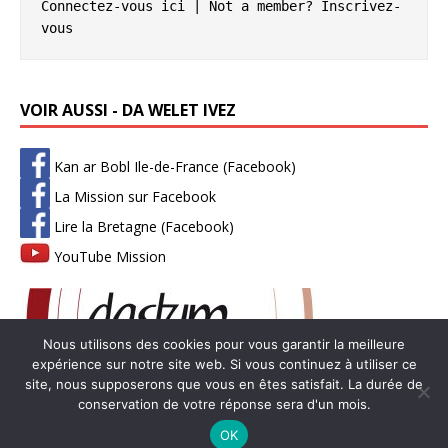
Connectez-vous ici
 | Not a member? 
Inscrivez-
vous
VOIR AUSSI - DA WELET IVEZ
Kan ar Bobl Ile-de-France (Facebook)
La Mission sur Facebook
Lire la Bretagne (Facebook)
YouTube Mission
Nous utilisons des cookies pour vous garantir la meilleure
expérience sur notre site web. Si vous continuez à utiliser ce
site, nous supposerons que vous en êtes satisfait. La durée de
conservation de votre réponse sera d'un mois.
Copyright © 2026 | Thème WordPress par
MH Themes
-
Mentions
OK
légales