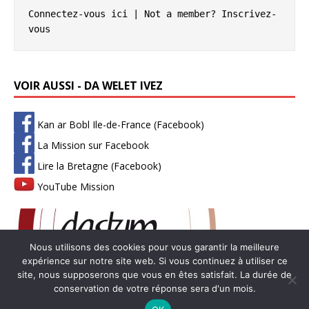
Connectez-vous ici
 | Not a member? 
Inscrivez-
vous
VOIR AUSSI - DA WELET IVEZ
Kan ar Bobl Ile-de-France (Facebook)
La Mission sur Facebook
Lire la Bretagne (Facebook)
YouTube Mission
Nous utilisons des cookies pour vous garantir la meilleure
expérience sur notre site web. Si vous continuez à utiliser ce
site, nous supposerons que vous en êtes satisfait. La durée de
conservation de votre réponse sera d'un mois.
Copyright © 2026 | Thème WordPress par
MH Themes
-
Mentions