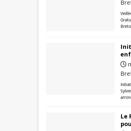
Bre
Veill
Gratu
Breto
Ini
enf
m
Bre
Initi
Sylvi
arron
Le 
pou