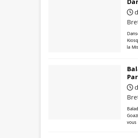
Dan
d
Bre
Danse
Kiosq
la Mi
Bal
Par
d
Bre
Balad
Goazi
vous 