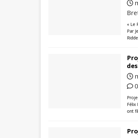
m
Bre
« Le 
Par J
Ridde
Pro
des
m
0
Proje
Félix
ont f
Pro