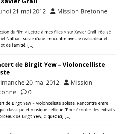
 Xavier Grall
undi 21 mai 2012
Mission Bretonne
ction du film « Lettre à mes filles » sur Xavier Grall réalisé
riel Nathan suivie d’une rencontre avec le réalisateur et
pot de l’amitié.
[…]
cert de Birgit Yew – Violoncelliste
iste
imanche 20 mai 2012
Mission
tonne
0
rt de Birgit Yew – Violoncelliste soliste. Rencontre entre
ue classique et musique celtique [Pour écouter des extraits
rceaux de Birgit Yew, cliquez ici]
[…]