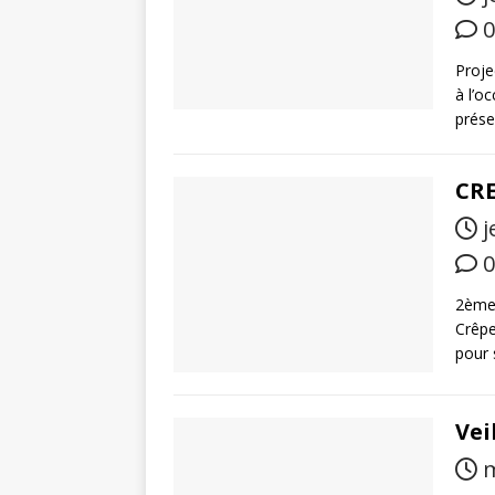
0
Proje
à l’o
prése
CR
j
0
2ème 
Crêpe
pour
Vei
m