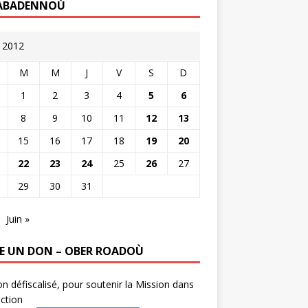
ABADENNOÙ
 2012
M
M
J
V
S
D
1
2
3
4
5
6
8
9
10
11
12
13
15
16
17
18
19
20
22
23
24
25
26
27
29
30
31
Juin »
RE UN DON – OBER ROADOÙ
n défiscalisé, pour soutenir la Mission dans
ction