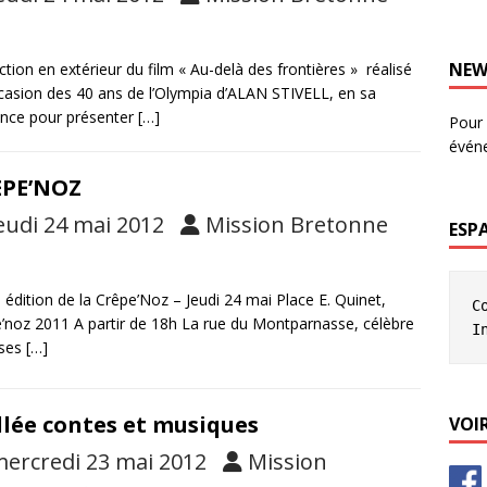
NEW
ction en extérieur du film « Au-delà des frontières » réalisé
ccasion des 40 ans de l’Olympia d’ALAN STIVELL, en sa
nce pour présenter
[…]
Pour 
évén
EPE’NOZ
eudi 24 mai 2012
Mission Bretonne
ESP
édition de la Crêpe’Noz – Jeudi 24 mai Place E. Quinet,
C
’noz 2011 A partir de 18h La rue du Montparnasse, célèbre
I
 ses
[…]
llée contes et musiques
VOIR
ercredi 23 mai 2012
Mission