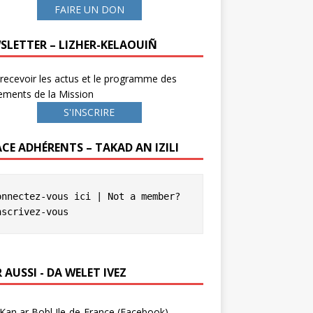
FAIRE UN DON
SLETTER – LIZHER-KELAOUIÑ
recevoir les actus et le programme des
ements de la Mission
S'INSCRIRE
ACE ADHÉRENTS – TAKAD AN IZILI
onnectez-vous ici
 | Not a member? 
nscrivez-vous
 AUSSI - DA WELET IVEZ
Kan ar Bobl Ile-de-France (Facebook)