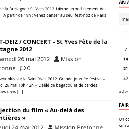
AN 
de la Bretagne / St Yves 2012 14ème arrondissement de
 A partir de 19h : Venez danser au seul fest-noz de Paris
mai
L
T-DEIZ / CONCERT – St Yves Fête de la
tagne 2012
7
amedi 26 mai 2012
Mission
14
tonne
0
21
28
voir plus sur la Saint Yves 2012. Grande journée festive –
i 26 mai 10h-12h – Défilé de bagadoù et de cercles
ques dans
[…]
« Avr
FAI
jection du film « Au-delà des
ntières »
Un do
son a
eudi 24 mai 2012
Mission Bretonne