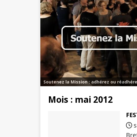
Soutenez la Mission : adhérez ou réadhére
Mois :
mai 2012
FES
s
Bre