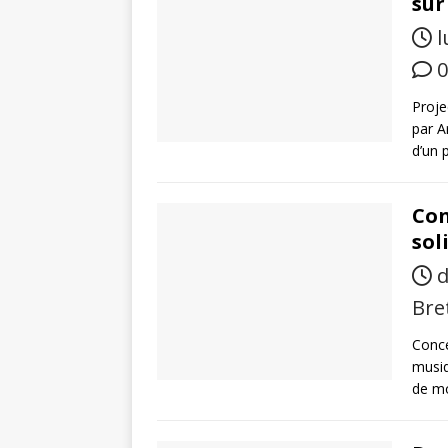
sur
l
0
Proje
par A
d’un 
Con
sol
d
Bre
Conce
musiq
de mo