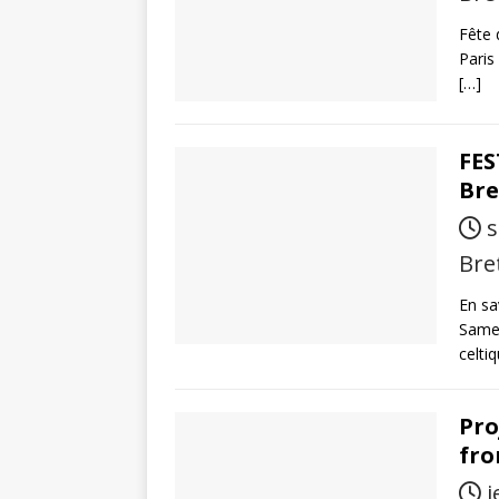
Fête 
Paris
[…]
FES
Bre
s
Bre
En sa
Samed
celti
Pro
fro
j