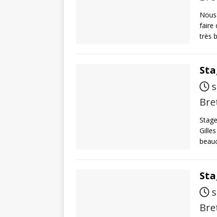
Nous 
faire
très 
Sta
s
Bre
Stage
Gilles
beau
Sta
s
Bre