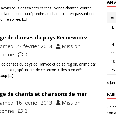
AN 
avons tous des talents cachés : venez chanter, conter,
 de la musique ou répondre au chant, tout en passant une
fév
bonne soirée.
[…]
L
ge de danses du pays Kernevodez
4
amedi 23 février 2013
Mission
11
tonne
0
18
 de danses du pays de Hanvec et de sa région, animé par
 LE GOFF, spécialiste de ce terroir. Gilles a en effet
25
coup
[…]
« Jan
ge de chants et chansons de mer
FAI
amedi 16 février 2013
Mission
Un do
tonne
0
son a