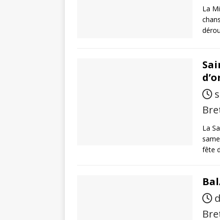
La Mi
chans
dérou
Sai
d’o
s
Bre
La Sa
samed
fête
Bal
d
Bre