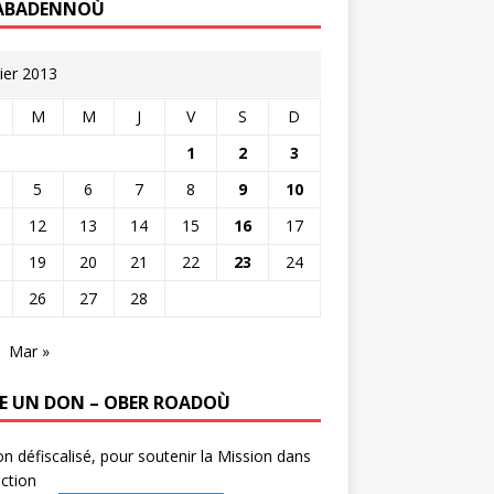
ABADENNOÙ
rier 2013
M
M
J
V
S
D
1
2
3
5
6
7
8
9
10
12
13
14
15
16
17
19
20
21
22
23
24
26
27
28
Mar »
RE UN DON – OBER ROADOÙ
n défiscalisé, pour soutenir la Mission dans
ction