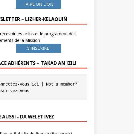
FAIRE UN DON
SLETTER – LIZHER-KELAOUIÑ
recevoir les actus et le programme des
ements de la Mission
S'INSCRIRE
ACE ADHÉRENTS – TAKAD AN IZILI
onnectez-vous ici
 | Not a member? 
nscrivez-vous
 AUSSI - DA WELET IVEZ
Kan ar Bobl Ile-de-France (Facebook)