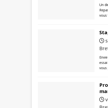
Un di
Repas
vous 
Sta
s
Bre
Envie
essai
vous
Pro
ma
v
Bre