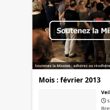
Soutenez la Mission : adhérez ou réadhére
Mois :
février 2013
Vei
s
Bre