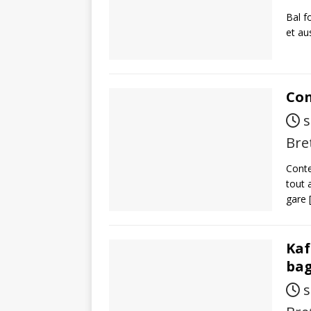
Bal f
et au
Con
s
Bre
Conte
tout 
gare
Kaf
ba
s