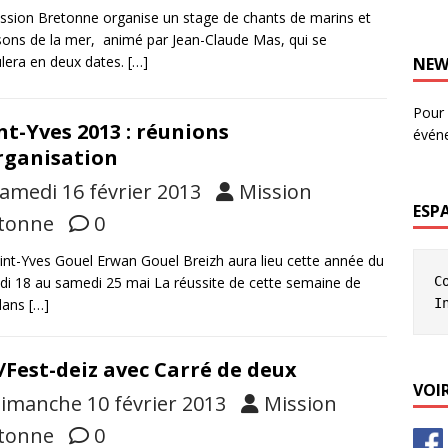
ssion Bretonne organise un stage de chants de marins et
ons de la mer, animé par Jean-Claude Mas, qui se
lera en deux dates.
[…]
NEW
Pour 
nt-Yves 2013 : réunions
évén
rganisation
amedi 16 février 2013
Mission
ESP
tonne
0
int-Yves Gouel Erwan Gouel Breizh aura lieu cette année du
C
i 18 au samedi 25 mai La réussite de cette semaine de
I
 dans
[…]
/Fest-deiz avec Carré de deux
VOIR
imanche 10 février 2013
Mission
tonne
0