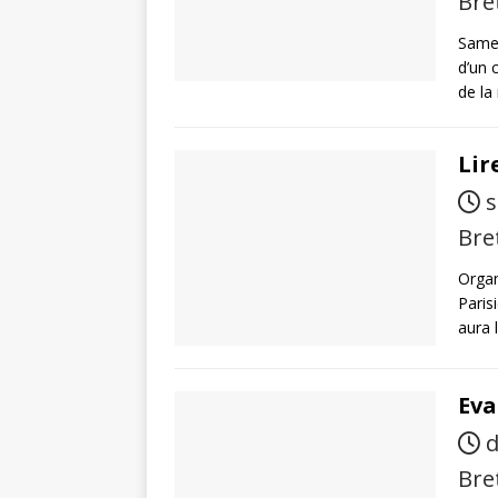
Bre
Samed
d’un 
de la 
Lir
s
Bre
Organ
Paris
aura 
Eva
d
Bre