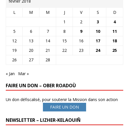
février 2018
L
M
M
J
V
S
D
1
2
3
4
5
6
7
8
9
10
11
12
13
14
15
16
17
18
19
20
21
22
23
24
25
26
27
28
« Jan
Mar »
FAIRE UN DON – OBER ROADOÙ
Un don défiscalisé, pour soutenir la Mission dans son action
FAIRE UN DON
NEWSLETTER – LIZHER-KELAOUIÑ