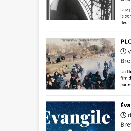
Une p
la so
dédic
PLO
v
Bre
Un fi
film 
parte
Éva
d
Bre