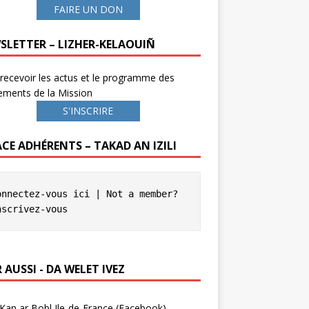
FAIRE UN DON
SLETTER – LIZHER-KELAOUIÑ
recevoir les actus et le programme des
ements de la Mission
S'INSCRIRE
ACE ADHÉRENTS – TAKAD AN IZILI
onnectez-vous ici
 | Not a member? 
nscrivez-vous
 AUSSI - DA WELET IVEZ
Kan ar Bobl Ile-de-France (Facebook)