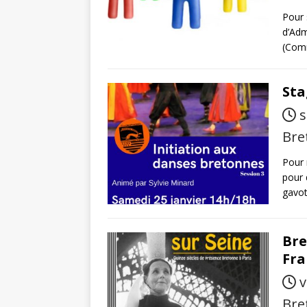
Pour 
d’Adm
(Comm
Sta
s
Bre
Pour 
pour 
gavot
Bre
Fra
v
Bre