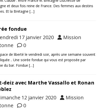
et Claude : entre France et Bretagne Duchesse de
gne et deux fois reine de France. Des femmes aux destins
iles. Et la Bretagne
[…]
rée fondue
endredi 17 janvier 2020
Mission
tonne
0
pace de liberté le vendredi soir, après une semaine souvent
iquée .. Une soirée fondue qui vous est proposée par
ipe du bar. Fondue
[…]
t-deiz avec Marthe Vassallo et Ronan
blez
imanche 12 janvier 2020
Mission
tonne
0