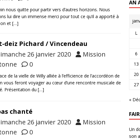
AN 
n nous quitte pour partir vers d’autres horizons. Nous
s lui dire un immense merci pour tout ce qu’il a apporté à
jan
ion et
[…]
L
t-deiz Pichard / Vincendeau
imanche 26 janvier 2020
Mission
6
tonne
0
13
20
ce de la vielle de Willy alliée à l’efficience de l’accordéon de
n vous feront voyager au cœur d’une rencontre musicale de
27
té. Présentation du
[…]
« Dé
as chanté
FAI
imanche 26 janvier 2020
Mission
Un do
tonne
0
son a