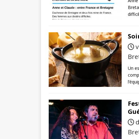
Anne 
Breta
diffic
Soi
v
Bre
Un es
compl
l’équ
Fes
Gué
d
Bre