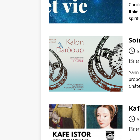
Carol
Itali
spirit
Soi
s
Bre
Yann 
propo
Châte
Kaf
s
Bre