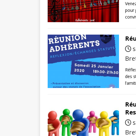
Venez
pour 
convi
Réu
s
Bre
Réfle
des s
l’amit
Réu
Res
s
Bre