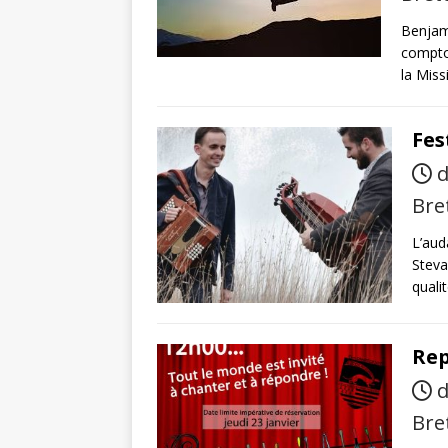
Benjami
compton
la Miss
Fes
d
Bre
L’auda
Steva
quali
Rep
d
Bre