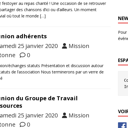
 festoyer au repas chanté ! Une occasion de se retrouver
partager des chansons d’ici ou d’ailleurs. Un moment
vial où tout le monde
[…]
NEW
Pour 
nion adhérents
évén
amedi 25 janvier 2020
Mission
tonne
0
ESP
xion/échanges statuts Présentation et discussion autour
tatuts de l’association Nous terminerons par un verre de
ié
C
I
nion du Groupe de Travail
sources
VOIR
amedi 25 janvier 2020
Mission
tonne
0