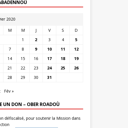
ABADENNOÙ
vier 2020
M
M
J
V
S
D
1
2
3
4
5
7
8
9
10
11
12
14
15
16
17
18
19
21
22
23
24
25
26
28
29
30
31
c
Fév »
RE UN DON – OBER ROADOÙ
n défiscalisé, pour soutenir la Mission dans
ction