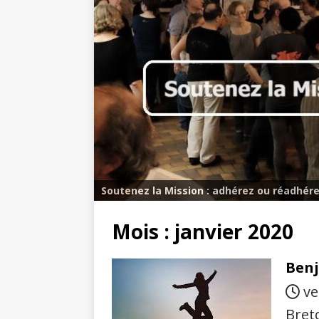
Soutenez la Mission : adhérez ou réadhére
Mois :
janvier 2020
Benj
ve
Bret