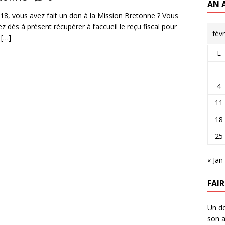
AN 
18, vous avez fait un don à la Mission Bretonne ? Vous
z dès à présent récupérer à l’accueil le reçu fiscal pour
fév
e
[…]
L
4
11
18
25
« Jan
FAI
Un do
son a