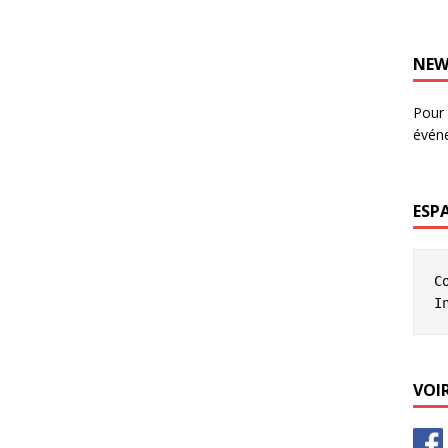
NEW
Pour 
évén
ESP
C
I
VOIR