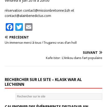
Vendredi 8 juin 2018 à 20h30
réservation contact@missionbretonne.bzh et
contact@alainbenedictus.com
F
T
E
a
w
m
PRÉCÉDENT
c
it
ai
Un immense merci à tous ! Trugarez vras d’an holl
e
te
l
SUIVANT
b
r
Kafe Istor : L’Ankou dans l’art populaire
o
o
k
RECHERCHER SUR LE SITE – KLASK WAR AL
LEC’HIENN
CALENDRIER DES ÉVÉNEMENTS DEIZIADUR AN