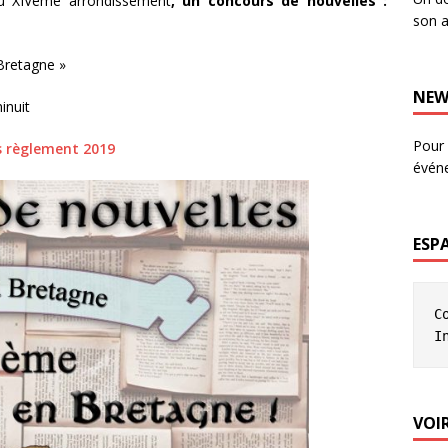
 du XIVème arrondissement
,
un concours de nouvelles :
son a
 Bretagne »
NEW
inuit
Pour 
s règlement 2019
évén
ESP
C
I
VOIR