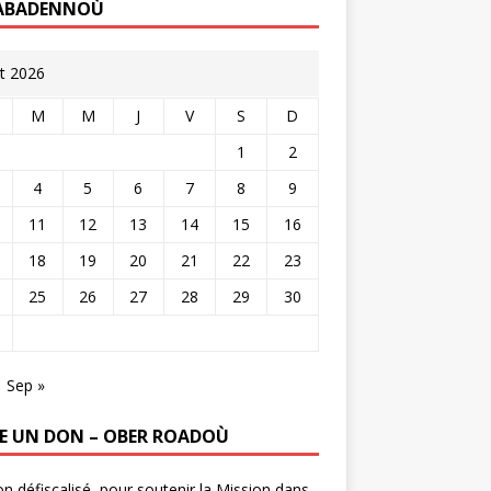
ABADENNOÙ
t 2026
M
M
J
V
S
D
1
2
4
5
6
7
8
9
11
12
13
14
15
16
18
19
20
21
22
23
25
26
27
28
29
30
Sep »
RE UN DON – OBER ROADOÙ
n défiscalisé, pour soutenir la Mission dans