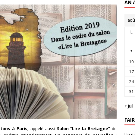
AN 
aoû
L
3
10
17
24
31
« Juil
FAI
tons à Paris,
appelé aussi
Salon “Lire la Bretagne”
de
Un do