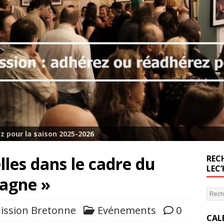
z pour la saison 2025-2026
les dans le cadre du
RECH
LEC
tagne »
ission Bretonne
Evénements
0
CAL