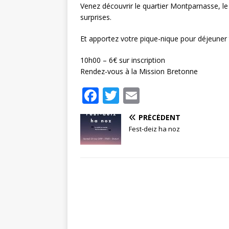
Venez découvrir le quartier Montparnasse, le 
surprises.
Et apportez votre pique-nique pour déjeuner
10h00 – 6€ sur inscription
Rendez-vous à la Mission Bretonne
F
T
E
a
w
m
PRÉCÉDENT
c
it
ai
Fest-deiz ha noz
e
te
l
b
r
o
o
k