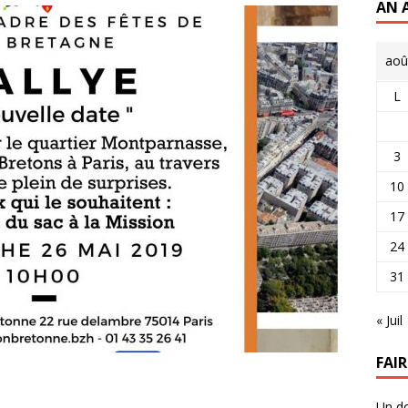
AN 
aoû
L
3
10
17
24
31
« Juil
FAI
Un do