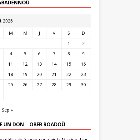
ABADENNOÙ
t 2026
M
M
J
V
S
D
1
2
4
5
6
7
8
9
11
12
13
14
15
16
18
19
20
21
22
23
25
26
27
28
29
30
Sep »
RE UN DON – OBER ROADOÙ
n défiscalisé, pour soutenir la Mission dans