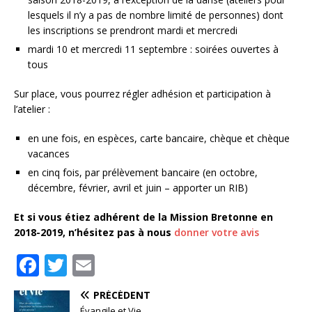
lesquels il n’y a pas de nombre limité de personnes) dont
les inscriptions se prendront mardi et mercredi
mardi 10 et mercredi 11 septembre : soirées ouvertes à
tous
Sur place, vous pourrez régler adhésion et participation à
l’atelier :
en une fois, en espèces, carte bancaire, chèque et chèque
vacances
en cinq fois, par prélèvement bancaire (en octobre,
décembre, février, avril et juin – apporter un RIB)
Et si vous étiez adhérent de la Mission Bretonne en
2018-2019, n’hésitez pas à nous
donner votre avis
F
T
E
a
w
m
PRÉCÉDENT
c
it
ai
Évangile et Vie