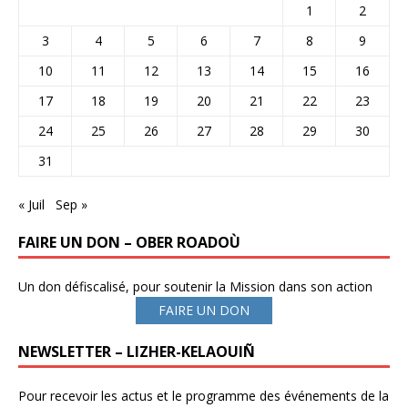
1
2
3
4
5
6
7
8
9
10
11
12
13
14
15
16
17
18
19
20
21
22
23
24
25
26
27
28
29
30
31
« Juil
Sep »
FAIRE UN DON – OBER ROADOÙ
Un don défiscalisé, pour soutenir la Mission dans son action
FAIRE UN DON
NEWSLETTER – LIZHER-KELAOUIÑ
Pour recevoir les actus et le programme des événements de la