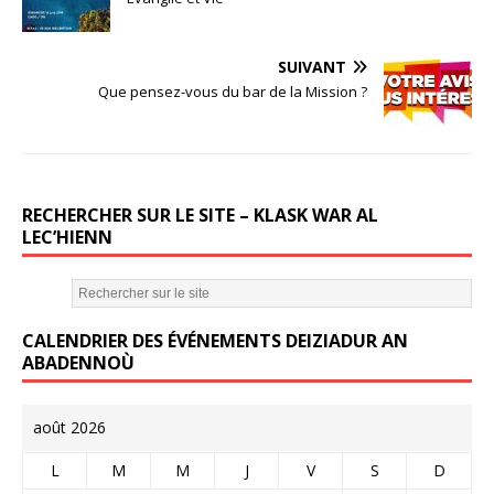
e
te
l
b
r
SUIVANT
o
Que pensez-vous du bar de la Mission ?
o
k
RECHERCHER SUR LE SITE – KLASK WAR AL
LEC’HIENN
CALENDRIER DES ÉVÉNEMENTS DEIZIADUR AN
ABADENNOÙ
août 2026
L
M
M
J
V
S
D