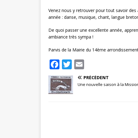
Venez nous y retrouver pour tout savoir des
année : danse, musique, chant, langue breto
De quoi passer une excellente année, appren
ambiance très sympa !
Parvis de la Mairie du 14ème arrondissement
F
T
E
a
w
m
PRÉCÉDENT
c
it
ai
Une nouvelle saison à la Missio
e
te
l
b
r
o
o
k