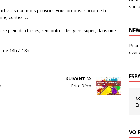
son a
 activités que nous pouvons vous proposer pour cette
nne, contes ….
NEW
dre plein de choses, rencontrer des gens super, dans une
Pour 
, de 14h à 18h
évén
ESP
SUIVANT
n
Brico Déco
C
I
VOIR