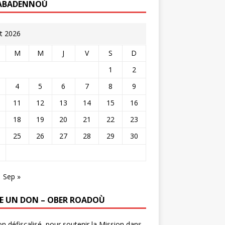
ABADENNOÙ
t 2026
M
M
J
V
S
D
1
2
4
5
6
7
8
9
11
12
13
14
15
16
18
19
20
21
22
23
25
26
27
28
29
30
Sep »
RE UN DON – OBER ROADOÙ
n défiscalisé, pour soutenir la Mission dans