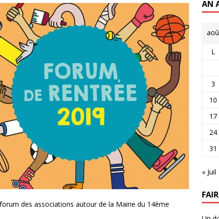
AN 
aoû
L
3
10
17
24
31
« Juil
FAI
forum des associations autour de la Mairie du 14ème
Un do