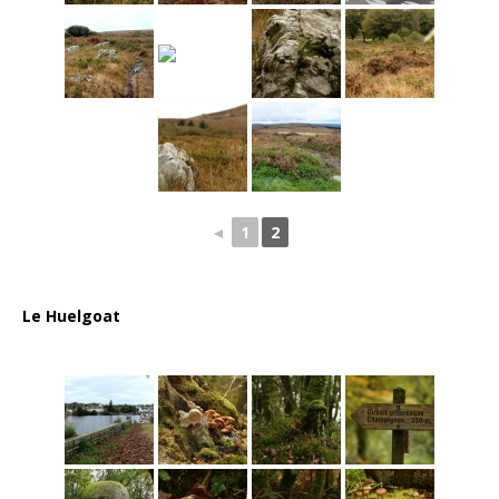
◄
1
2
Le Huelgoat