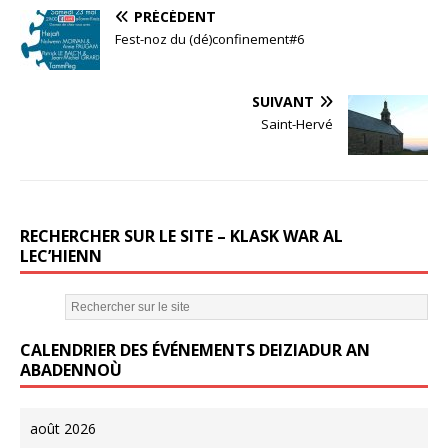
a
w
m
PRÉCÉDENT
c
it
ai
Fest-noz du (dé)confinement#6
e
te
l
b
r
SUIVANT
o
Saint-Hervé
o
k
RECHERCHER SUR LE SITE – KLASK WAR AL
LEC’HIENN
CALENDRIER DES ÉVÉNEMENTS DEIZIADUR AN
ABADENNOÙ
août 2026