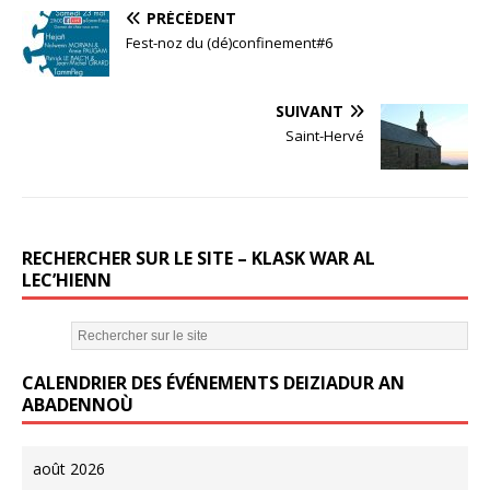
a
w
m
PRÉCÉDENT
c
it
ai
Fest-noz du (dé)confinement#6
e
te
l
b
r
SUIVANT
o
Saint-Hervé
o
k
RECHERCHER SUR LE SITE – KLASK WAR AL
LEC’HIENN
CALENDRIER DES ÉVÉNEMENTS DEIZIADUR AN
ABADENNOÙ
août 2026