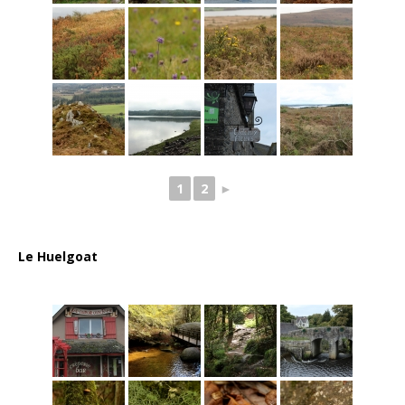
1
2
►
Le Huelgoat