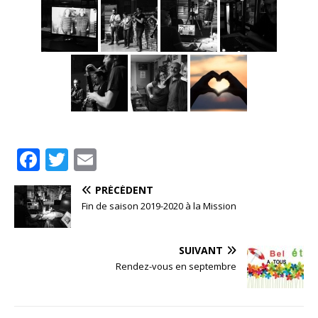
F
T
E
a
w
m
PRÉCÉDENT
c
it
ai
Fin de saison 2019-2020 à la Mission
e
te
l
b
r
SUIVANT
o
Rendez-vous en septembre
o