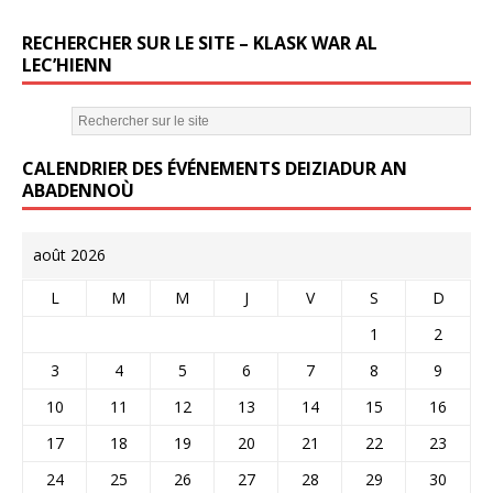
k
RECHERCHER SUR LE SITE – KLASK WAR AL
LEC’HIENN
CALENDRIER DES ÉVÉNEMENTS DEIZIADUR AN
ABADENNOÙ
août 2026
L
M
M
J
V
S
D
1
2
3
4
5
6
7
8
9
10
11
12
13
14
15
16
17
18
19
20
21
22
23
24
25
26
27
28
29
30