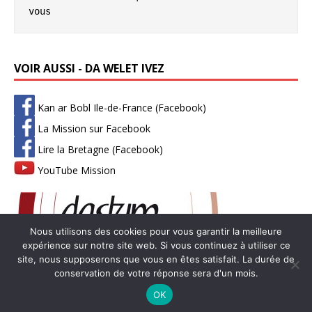
vous
VOIR AUSSI - DA WELET IVEZ
Kan ar Bobl Ile-de-France (Facebook)
La Mission sur Facebook
Lire la Bretagne (Facebook)
YouTube Mission
Nous utilisons des cookies pour vous garantir la meilleure
expérience sur notre site web. Si vous continuez à utiliser ce
site, nous supposerons que vous en êtes satisfait. La durée de
conservation de votre réponse sera d'un mois.
Copyright © 2026 | Thème WordPress par
MH Themes
-
Mentions
OK
légales