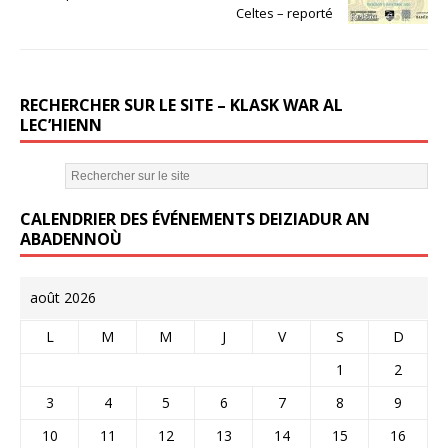
o
Celtes – reporté
o
k
RECHERCHER SUR LE SITE – KLASK WAR AL
LEC’HIENN
CALENDRIER DES ÉVÉNEMENTS DEIZIADUR AN
ABADENNOÙ
août 2026
L
M
M
J
V
S
D
1
2
3
4
5
6
7
8
9
10
11
12
13
14
15
16