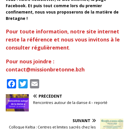
Facebook.
Et puis tout comme lors du premier
confinement, nous vous proposerons de la matière de
Bretagne !
Pour toute information, notre site internet
reste la référence et nous vous invitons à le
consulter régulièrement
.
Pour nous joindre :
contact@missionbretonne.bzh
F
T
E
a
w
m
PRÉCÉDENT
c
it
ai
Rencontres autour de la danse 4 – reporté
e
te
l
b
r
SUIVANT
Colloque Keltia : Centres et limites sacrés chez les