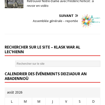
c
it
ai
Retrouver Notre-Dame avec Frédéric Ferlicot : à
e
te
l
revoir en vidéo
b
r
SUIVANT
o
Assemblée générale – reportée
o
k
RECHERCHER SUR LE SITE – KLASK WAR AL
LEC’HIENN
CALENDRIER DES ÉVÉNEMENTS DEIZIADUR AN
ABADENNOÙ
août 2026
L
M
M
J
V
S
D