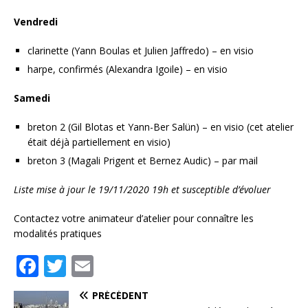
Vendredi
clarinette (Yann Boulas et Julien Jaffredo) – en visio
harpe, confirmés (Alexandra Igoile) – en visio
Samedi
breton 2 (Gil Blotas et Yann-Ber Salün) – en visio (cet atelier
était déjà partiellement en visio)
breton 3 (Magali Prigent et Bernez Audic) – par mail
Liste mise à jour le 19/11/2020 19h et susceptible d’évoluer
Contactez votre animateur d’atelier pour connaître les
modalités pratiques
F
T
E
a
w
m
PRÉCÉDENT