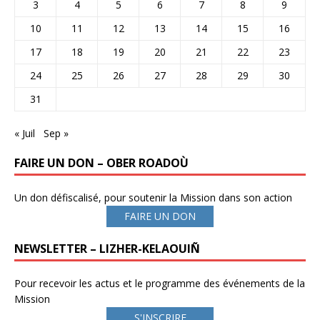
3
4
5
6
7
8
9
10
11
12
13
14
15
16
17
18
19
20
21
22
23
24
25
26
27
28
29
30
31
« Juil
Sep »
FAIRE UN DON – OBER ROADOÙ
Un don défiscalisé, pour soutenir la Mission dans son action
FAIRE UN DON
NEWSLETTER – LIZHER-KELAOUIÑ
Pour recevoir les actus et le programme des événements de la
Mission
S'INSCRIRE