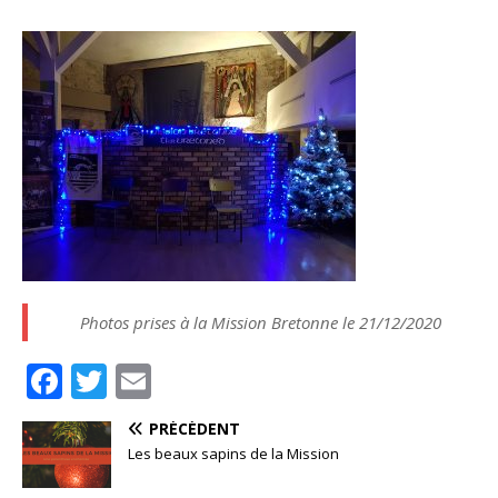
Photos prises à la Mission Bretonne le 21/12/2020
F
T
E
a
w
m
PRÉCÉDENT
c
it
ai
Les beaux sapins de la Mission
e
te
l