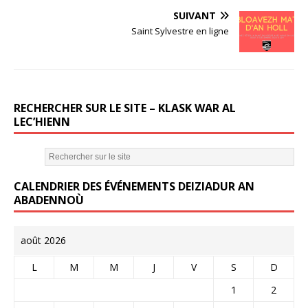
b
r
SUIVANT
o
Saint Sylvestre en ligne
o
k
RECHERCHER SUR LE SITE – KLASK WAR AL
LEC’HIENN
CALENDRIER DES ÉVÉNEMENTS DEIZIADUR AN
ABADENNOÙ
août 2026
L
M
M
J
V
S
D
1
2