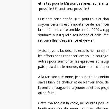
et faites pour la Mission : salariés, adhérent
possible ! Et tout sera possible !
Que sera cette année 2021 pour tous et chacu
soyons certains est l’importance de nos inc
la santé dont cette terrible année 2020 a rappel
souhaite aussi qu’elle soit bonne et belle, 
retrouvailles, d’espérance et de vie !
Mais, soyons lucides, les écueils ne manquer
les efforts sans renoncer jamais. Le courage 
autres pour surmonter les épreuves et navigue
paix, paix dans le monde, dans nos cœurs, 
A la Mission Bretonne, je souhaite de continu
savez bien, de chaleur et de bienveillance, de r
l’avenir, la fougue de la jeunesse et des proj
qu’en faire !
Cette maison est la vôtre, ne l’oubliez pas ! 
lumière au bout du tunnel, comme celle d’un p