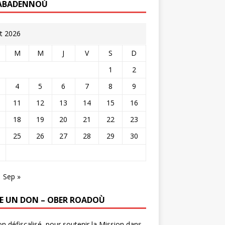
ABADENNOÙ
t 2026
M
M
J
V
S
D
1
2
4
5
6
7
8
9
11
12
13
14
15
16
18
19
20
21
22
23
25
26
27
28
29
30
Sep »
RE UN DON – OBER ROADOÙ
n défiscalisé, pour soutenir la Mission dans