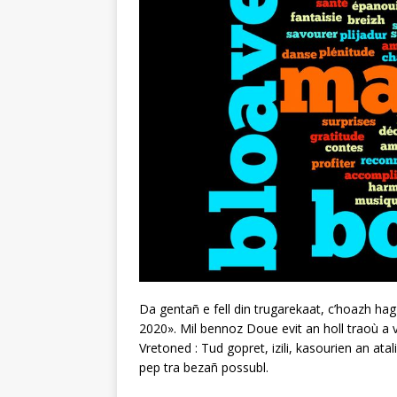
Da gentañ e fell din trugarekaat, c’hoazh ha
2020». Mil bennoz Doue evit an holl traoù a v
Vretoned : Tud gopret, izili, kasourien an atal
pep tra bezañ possubl.