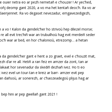
 ouier netra eo ar pezh nemetañ e c’houzer ! Ar yec’hed,
soñj deomp gant 2020, a vo ma het kentañ deoc’h. Ra vo ar
klaerijennet. Ra vo degaset nevezadur, emgavezedigezh,
 a vo ! Kalon da gendelc’her ho strivoù hep dilezel morse;
r re all evit trec’hiñ war an trubuilhoù hag evit merdeiñ seder
eoc’h war ar bed, en hor c’halonioù, etrezomp… a hetan
 da gendelc’her gant e hent a zo graet, evel e c’houzit mat,
 d’ar re all. Hetiñ a ran feiz en amzer da zont, tan ar
lakaat hor sevenadur da skediñ dezhañ ivez. Ho ti eo
vez evel un tour-tan e kreiz ar barr- amzer evit pep
 dañsoù, ar sonerezh, ar c’haozeadegoù plijus hag ar
bep hini ar pep gwellañ gant 2021 !