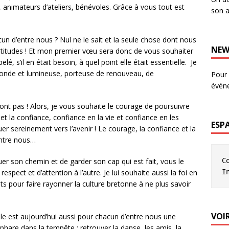
s, animateurs d’ateliers, bénévoles. Grâce à vous tout est
son a
n d’entre nous ? Nul ne le sait et la seule chose dont nous
NEW
ertitudes ! Et mon premier vœu sera donc de vous souhaiter
é, s’il en était besoin, à quel point elle était essentielle. Je
féconde et lumineuse, porteuse de renouveau, de
Pour 
évén
ont pas ! Alors, je vous souhaite le courage de poursuivre
et la confiance, confiance en la vie et confiance en les
ESP
r sereinement vers l’avenir ! Le courage, la confiance et la
entre nous…
C
er son chemin et de garder son cap qui est fait, vous le
I
espect et d’attention à l’autre. Je lui souhaite aussi la foi en
ets pour faire rayonner la culture bretonne à ne plus savoir
VOIR
elle est aujourd’hui aussi pour chacun d’entre nous une
hare dans la tempête : retrouver la danse, les amis, la