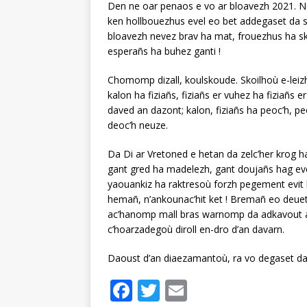
Den ne oar penaos e vo ar bloavezh 2021. Ne
ken hollbouezhus evel eo bet addegaset da 
bloavezh nevez brav ha mat, frouezhus ha s
esperañs ha buhez ganti !
Chomomp dizall, koulskoude. Skoilhoù e-leizh
kalon ha fiziañs, fiziañs er vuhez ha fiziañs e
daved an dazont; kalon, fiziañs ha peoc’h, p
deoc’h neuze.
Da Di ar Vretoned e hetan da zelc’her krog ha
gant gred ha madelezh, gant doujañs hag evezh
yaouankiz ha raktresoù forzh pegement evit 
hemañ, n’ankounac’hit ket ! Bremañ eo deuet i
ac’hanomp mall bras warnomp da adkavout an
c’hoarzadegoù diroll en-dro d’an davarn.
Daoust d’an diaezamantoù, ra vo degaset da 
F
T
E