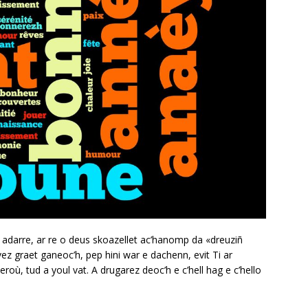
g adarre, ar re o deus skoazellet ac’hanomp da «dreuziñ
ez graet ganeoc’h, pep hini war e dachenn, evit Ti ar
ieroù, tud a youl vat. A drugarez deoc’h e c’hell hag e c’hello