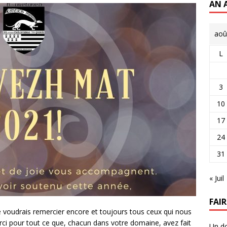
AN 
aoû
L
3
10
17
24
31
« Juil
FAI
e voudrais remercier encore et toujours tous ceux qui nous
ci pour tout ce que, chacun dans votre domaine, avez fait
Un do