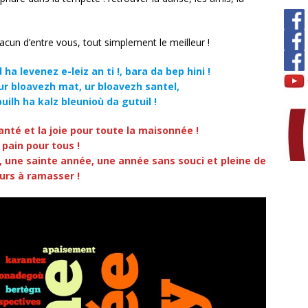
acun d’entre vous, tout simplement le meilleur !
a levenez e-leiz an ti !, bara da bep hini !
ur bloavezh mat, ur bloavezh santel,
uilh ha kalz bleunioù da gutuil !
nté et la joie pour toute la maisonnée !
 pain pour tous !
une sainte année, une année sans souci et pleine de
eurs à ramasser !