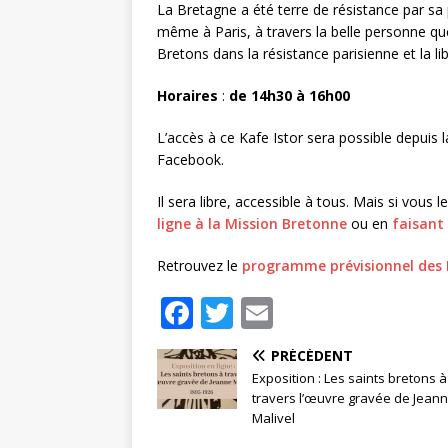
La Bretagne a été terre de résistance par sa
même à Paris, à travers la belle personne que
Bretons dans la résistance parisienne et la lib
Horaires
:
de 14h30 à 16h00
L’accès à ce Kafe Istor sera possible depuis l
Facebook.
Il sera libre, accessible à tous. Mais si vou
ligne à la Mission Bretonne
ou en
faisant
Retrouvez le
programme prévisionnel des 
F
T
E
a
w
m
PRÉCÉDENT
c
it
ai
Exposition : Les saints bretons à
e
te
l
travers l’œuvre gravée de Jean
Malivel
b
r