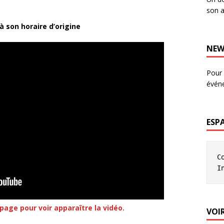
son a
 à son horaire d’origine
NEW
Pour 
évén
ESP
C
I
page pour voir apparaître la vidéo.
VOIR