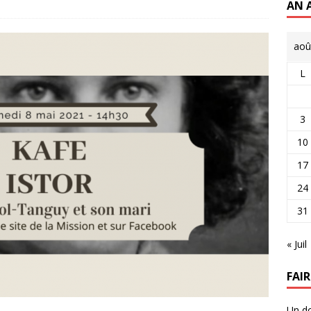
AN 
aoû
L
3
10
17
24
31
« Juil
FAI
Un do