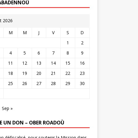
ABADENNOÙ
t 2026
M
M
J
V
S
D
1
2
4
5
6
7
8
9
11
12
13
14
15
16
18
19
20
21
22
23
25
26
27
28
29
30
Sep »
RE UN DON – OBER ROADOÙ
n défiscalisé, pour soutenir la Mission dans