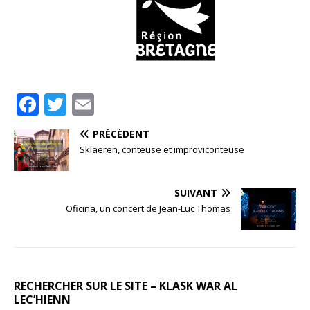
F
T
E
a
w
m
PRÉCÉDENT
c
it
ai
Sklaeren, conteuse et improviconteuse
e
te
l
b
r
SUIVANT
o
Oficina, un concert de Jean-Luc Thomas
o
k
RECHERCHER SUR LE SITE – KLASK WAR AL
LEC’HIENN