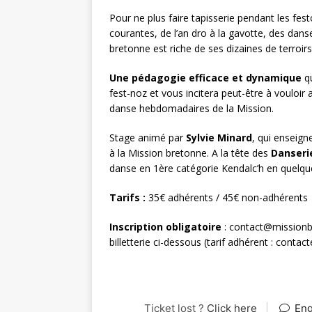
Pour ne plus faire tapisserie pendant les fe
courantes, de l’an dro à la gavotte, des da
bretonne est riche de ses dizaines de terroir
Une pédagogie efficace et dynamique
qu
fest-noz et vous incitera peut-être à vouloir 
danse hebdomadaires de la Mission.
Stage animé par
Sylvie Minard
, qui enseig
à la Mission bretonne. A la tête des
Danseri
danse en 1ère catégorie Kendalc’h en quelqu
Tarifs :
35€ adhérents / 45€ non-adhérents
Inscription obligatoire
: contact@missionb
billetterie ci-dessous (tarif adhérent : conta