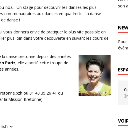
son a
stoù-noz… Un stage pour découvrir les danses les plus
nses communautaires aux danses en quadrette : la danse
s de danse !
NEW
i vous donnera envie de pratiquer le plus vite possible en
aller plus loin dans votre découverte en suivant les cours de
Pour 
évén
ne la danse bretonne depuis des années
en Pariz
, elle a porté cette troupe de
es années.
ESP
C
retonne.bzh ou 01 43 35 26 41 ou
I
cter la Mission Bretonne)
VOIR