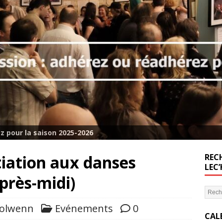
z pour la saison 2025-2026
tiation aux danses
RECH
LEC
près-midi)
olwenn
Evénements
0
CAL