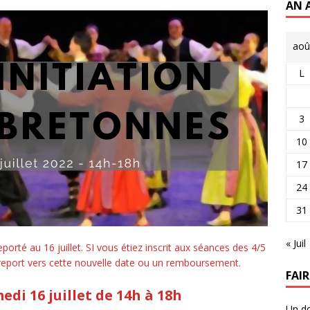
AN 
aoû
L
3
10
17
24
31
« Juil
reporté au 16 juillet. SI vous étiez inscrit aux séances des 4/5
n report vers cette nouvelle date ou un remboursement.
FAI
edi 16 juillet de 14h à 18h
Un do