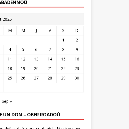
ABADENNOÙ
t 2026
M
M
J
V
S
D
1
2
4
5
6
7
8
9
11
12
13
14
15
16
18
19
20
21
22
23
25
26
27
28
29
30
Sep »
RE UN DON – OBER ROADOÙ
n défiscalisé, pour soutenir la Mission dans