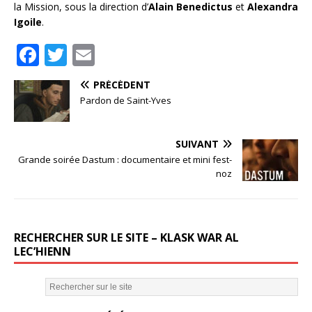
la Mission, sous la direction d’
Alain Benedictus
et
Alexandra
Igoile
.
F
T
E
a
w
m
PRÉCÉDENT
c
it
ai
Pardon de Saint-Yves
e
te
l
b
r
SUIVANT
o
Grande soirée Dastum : documentaire et mini fest-
noz
o
k
RECHERCHER SUR LE SITE – KLASK WAR AL
LEC’HIENN