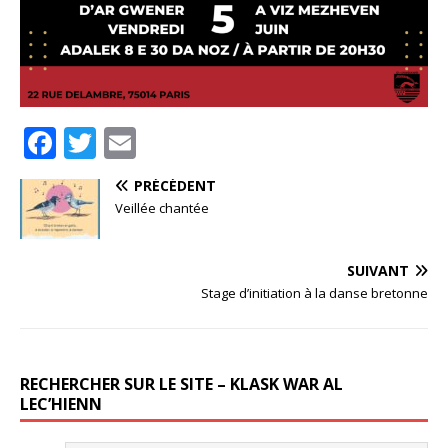
F
T
E
a
w
m
PRÉCÉDENT
c
it
ai
Veillée chantée
e
te
l
b
r
SUIVANT
o
Stage d’initiation à la danse bretonne
o
k
RECHERCHER SUR LE SITE – KLASK WAR AL
LEC’HIENN