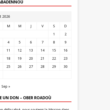
ABADENNOÙ
t 2026
M
M
J
V
S
D
1
2
4
5
6
7
8
9
11
12
13
14
15
16
18
19
20
21
22
23
25
26
27
28
29
30
Sep »
RE UN DON – OBER ROADOÙ
n défiscalisé, pour soutenir la Mission dans