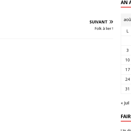
AN 
aoû
SUIVANT
Folk à lier !
L
3
10
17
24
31
« Juil
FAI
Un do