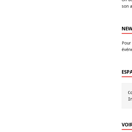
son a
NEW
Pour 
évén
ESP
C
I
VOIR