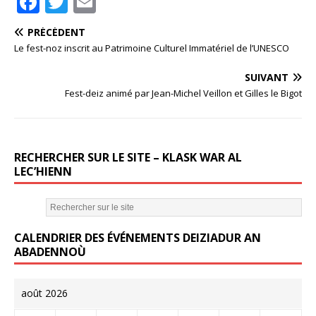
F
T
E
a
w
m
PRÉCÉDENT
c
it
ai
Le fest-noz inscrit au Patrimoine Culturel Immatériel de l’UNESCO
e
te
l
SUIVANT
b
r
Fest-deiz animé par Jean-Michel Veillon et Gilles le Bigot
o
o
k
RECHERCHER SUR LE SITE – KLASK WAR AL
LEC’HIENN
CALENDRIER DES ÉVÉNEMENTS DEIZIADUR AN
ABADENNOÙ
août 2026