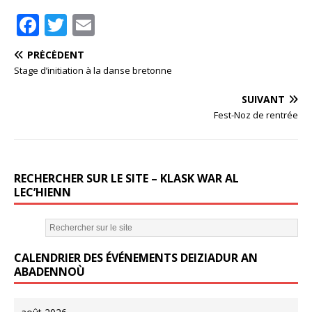
F
T
E
a
w
m
PRÉCÉDENT
c
it
ai
Stage d’initiation à la danse bretonne
e
te
l
SUIVANT
b
r
Fest-Noz de rentrée
o
o
k
RECHERCHER SUR LE SITE – KLASK WAR AL
LEC’HIENN
CALENDRIER DES ÉVÉNEMENTS DEIZIADUR AN
ABADENNOÙ