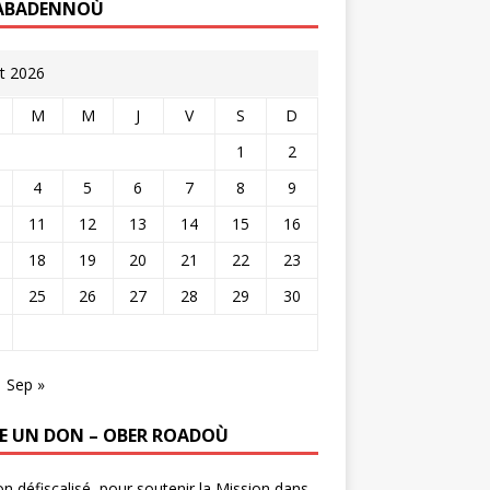
ABADENNOÙ
t 2026
M
M
J
V
S
D
1
2
4
5
6
7
8
9
11
12
13
14
15
16
18
19
20
21
22
23
25
26
27
28
29
30
Sep »
RE UN DON – OBER ROADOÙ
n défiscalisé, pour soutenir la Mission dans