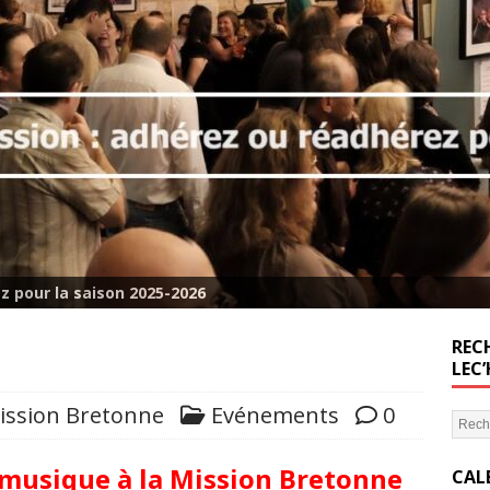
z pour la saison 2025-2026
RECH
LEC
ission Bretonne
Evénements
0
a musique à la Mission Bretonne
CAL