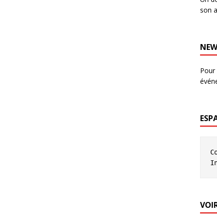
son a
NEW
Pour 
évén
ESP
C
I
VOIR