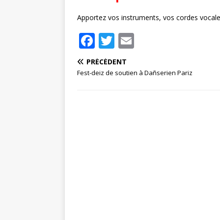
Apportez vos instruments, vos cordes vocal
F
T
E
a
w
m
PRÉCÉDENT
c
it
ai
Fest-deiz de soutien à Dañserien Pariz
e
te
l
b
r
o
o
k