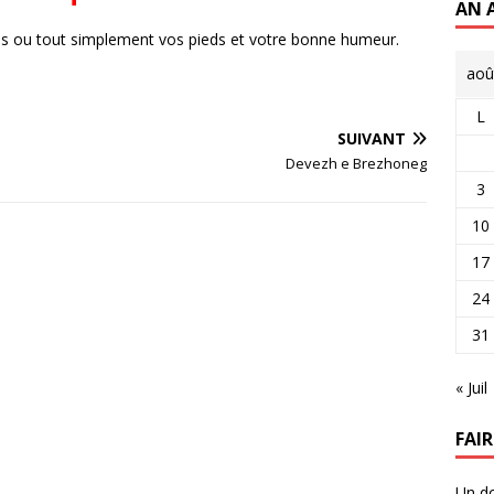
AN 
es ou tout simplement vos pieds et votre bonne humeur.
aoû
L
SUIVANT
Devezh e Brezhoneg
3
10
17
24
31
« Juil
FAI
Un do