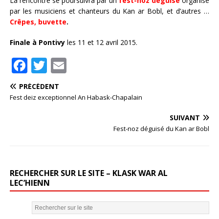
La rencontre se poursuivra par un
fest-noz déguisé
organisé
par les musiciens et chanteurs du Kan ar Bobl, et d’autres …
Crêpes, buvette
.
Finale à Pontivy
les 11 et 12 avril 2015.
F
T
E
a
w
m
PRÉCÉDENT
c
it
ai
Fest deiz exceptionnel An Habask-Chapalain
e
te
l
SUIVANT
b
r
Fest-noz déguisé du Kan ar Bobl
o
o
k
RECHERCHER SUR LE SITE – KLASK WAR AL
LEC’HIENN