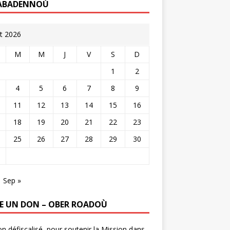
ABADENNOÙ
t 2026
M
M
J
V
S
D
1
2
4
5
6
7
8
9
11
12
13
14
15
16
18
19
20
21
22
23
25
26
27
28
29
30
Sep »
RE UN DON – OBER ROADOÙ
n défiscalisé, pour soutenir la Mission dans