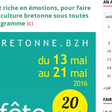
AN 
 riche en émotions, pour faire
a culture bretonne sous toutes
aoû
programme
ici
L
3
10
17
24
31
« Juil
FAI
Un do