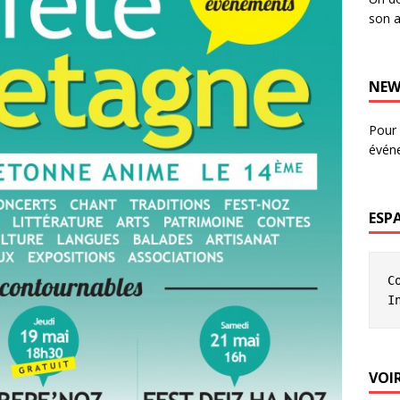
son a
NEW
Pour 
évén
ESP
C
I
VOIR