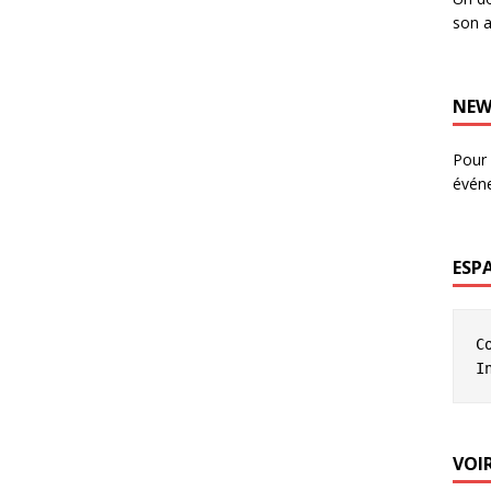
son a
NEW
Pour 
évén
ESP
C
I
VOIR