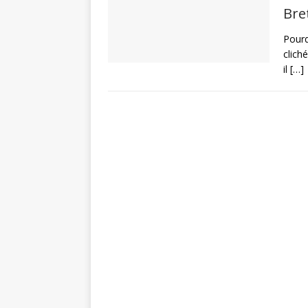
Bre
Pourq
clich
il
[…]