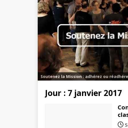
Soutenez la Mission : adhérez ou réadhére
Jour :
7 janvier 2017
Con
cla
s