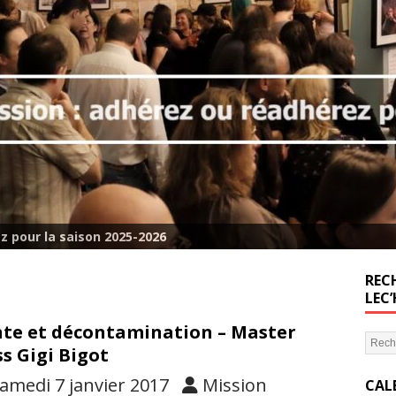
z pour la saison 2025-2026
RECH
LEC
te et décontamination – Master
ss Gigi Bigot
amedi 7 janvier 2017
Mission
CAL