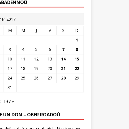
ABADENNOÙ
vier 2017
M
M
J
V
S
D
1
3
4
5
6
7
8
10
11
12
13
14
15
17
18
19
20
21
22
24
25
26
27
28
29
31
c
Fév »
RE UN DON – OBER ROADOÙ
n défiscalisé, pour soutenir la Mission dans