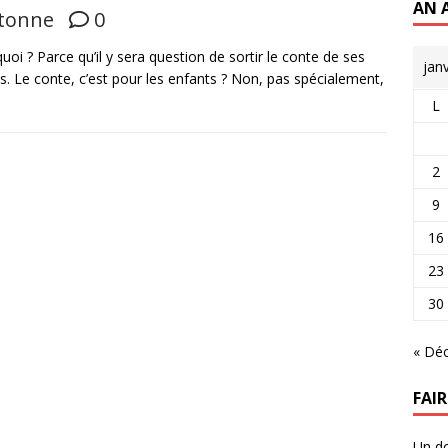
AN 
tonne
0
uoi ? Parce qu’il y sera question de sortir le conte de ses
jan
és. Le conte, c’est pour les enfants ? Non, pas spécialement,
L
2
9
16
23
30
« Dé
FAI
Un do