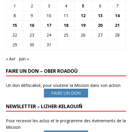
1
2
3
4
5
6
7
8
9
10
11
12
13
14
15
16
17
18
19
20
21
22
23
24
25
26
27
28
29
30
31
« Avr
Juin »
FAIRE UN DON – OBER ROADOÙ
Un don défiscalisé, pour soutenir la Mission dans son action
FAIRE UN DON
NEWSLETTER – LIZHER-KELAOUIÑ
Pour recevoir les actus et le programme des événements de la
Mission