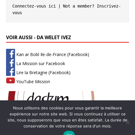
Connectez-vous ici
 | Not a member? 
Inscrivez-
vous
VOIR AUSSI - DA WELET IVEZ
Kan ar Bobl Ile-de-France (Facebook)
La Mission sur Facebook
Lire la Bretagne (Facebook)
YouTube Mission
Nous utilisons des cookies pour vous garantir la meilleure
expérience sur notre site web. Si vous continuez à utiliser ce
site, nous supposerons que vous en êtes satisfait. La durée de
conservation de votre réponse sera d'un mois.
Copyright © 2026 | Thème WordPress par
MH Themes
-
Mentions