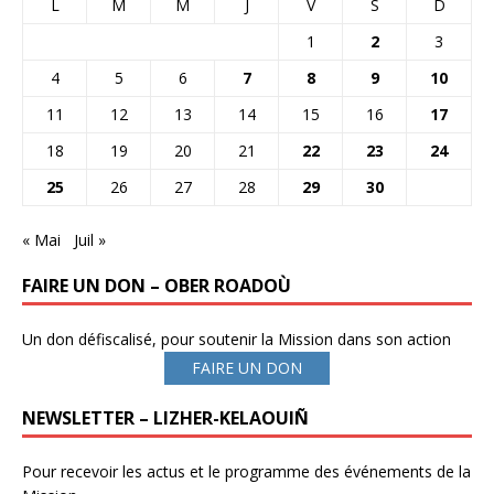
L
M
M
J
V
S
D
1
2
3
4
5
6
7
8
9
10
11
12
13
14
15
16
17
18
19
20
21
22
23
24
25
26
27
28
29
30
« Mai
Juil »
FAIRE UN DON – OBER ROADOÙ
Un don défiscalisé, pour soutenir la Mission dans son action
FAIRE UN DON
NEWSLETTER – LIZHER-KELAOUIÑ
Pour recevoir les actus et le programme des événements de la