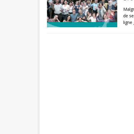
Malgr
de se
ligne