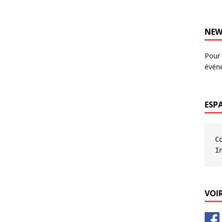
NEW
Pour 
évén
ESP
C
I
VOIR