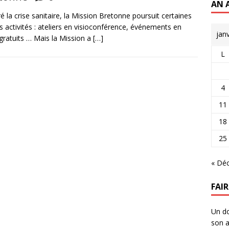
AN 
é la crise sanitaire, la Mission Bretonne poursuit certaines
s activités : ateliers en visioconférence, événements en
jan
 gratuits … Mais la Mission a
[…]
L
4
11
18
25
« Dé
FAI
Un do
son a