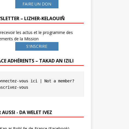
FAIRE UN DON
SLETTER – LIZHER-KELAOUIÑ
recevoir les actus et le programme des
ements de la Mission
S'INSCRIRE
ACE ADHÉRENTS – TAKAD AN IZILI
onnectez-vous ici
 | Not a member? 
nscrivez-vous
 AUSSI - DA WELET IVEZ
Kan ar Bobl Ile-de-France (Facebook)