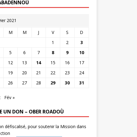
ABADENNOÙ
vier 2021
M
M
J
V
S
D
1
2
3
5
6
7
8
9
10
12
13
14
15
16
17
19
20
21
22
23
24
26
27
28
29
30
31
c
Fév »
RE UN DON – OBER ROADOÙ
n défiscalisé, pour soutenir la Mission dans
ction