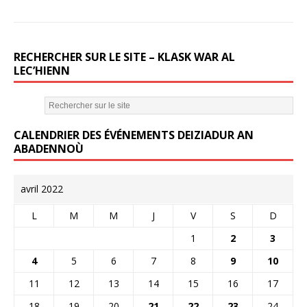
RECHERCHER SUR LE SITE – KLASK WAR AL
LEC’HIENN
CALENDRIER DES ÉVÉNEMENTS DEIZIADUR AN
ABADENNOÙ
avril 2022
L
M
M
J
V
S
D
1
2
3
4
5
6
7
8
9
10
11
12
13
14
15
16
17
18
19
20
21
22
23
24