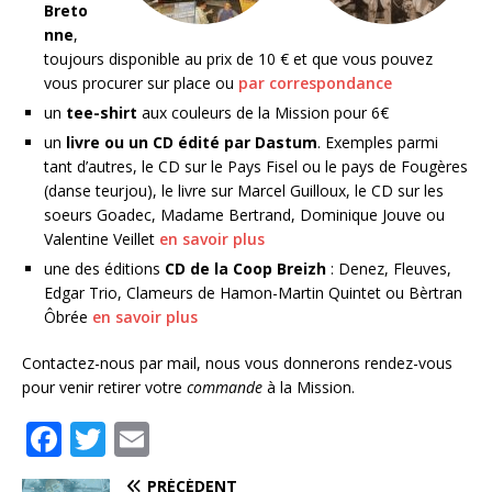
Breto
nne
,
toujours disponible au prix de 10 € et que vous pouvez
vous procurer sur place ou
par correspondance
un
tee-shirt
aux couleurs de la Mission pour 6€
un
livre ou un CD édité par Dastum
. Exemples parmi
tant d’autres, le CD sur le Pays Fisel ou le pays de Fougères
(danse teurjou), le livre sur Marcel Guilloux, le CD sur les
soeurs Goadec, Madame Bertrand, Dominique Jouve ou
Valentine Veillet
en savoir plus
une des éditions
CD de la Coop Breizh
: Denez, Fleuves,
Edgar Trio, Clameurs de Hamon-Martin Quintet ou Bèrtran
Ôbrée
en savoir plus
Contactez-nous par mail, nous vous donnerons rendez-vous
pour venir retirer votre
commande
à la Mission.
F
T
E
a
w
m
PRÉCÉDENT