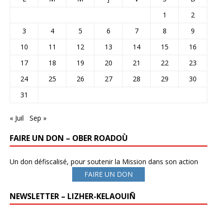
1
2
3
4
5
6
7
8
9
10
11
12
13
14
15
16
17
18
19
20
21
22
23
24
25
26
27
28
29
30
31
« Juil
Sep »
FAIRE UN DON – OBER ROADOÙ
Un don défiscalisé, pour soutenir la Mission dans son action
FAIRE UN DON
NEWSLETTER – LIZHER-KELAOUIÑ