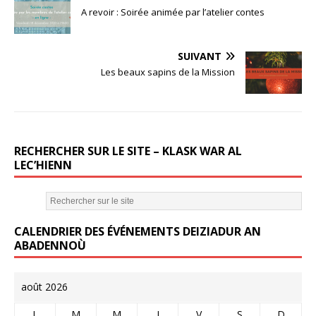
c
it
ai
A revoir : Soirée animée par l’atelier contes
e
te
l
b
r
SUIVANT
o
Les beaux sapins de la Mission
o
k
RECHERCHER SUR LE SITE – KLASK WAR AL
LEC’HIENN
CALENDRIER DES ÉVÉNEMENTS DEIZIADUR AN
ABADENNOÙ
août 2026
L
M
M
J
V
S
D