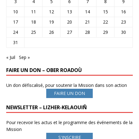
3
4
5
6
7
8
9
10
11
12
13
14
15
16
17
18
19
20
21
22
23
24
25
26
27
28
29
30
31
« Juil
Sep »
FAIRE UN DON – OBER ROADOÙ
Un don défiscalisé, pour soutenir la Mission dans son action
FAIRE UN DON
NEWSLETTER – LIZHER-KELAOUIÑ
Pour recevoir les actus et le programme des événements de la
Mission
S'INSCRIRE