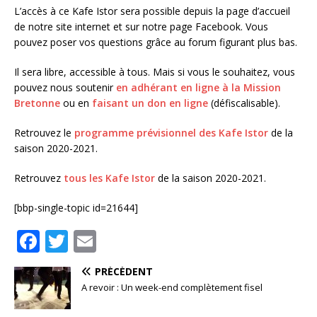
L’accès à ce Kafe Istor sera possible depuis la page d’accueil
de notre site internet et sur notre page Facebook. Vous
pouvez poser vos questions grâce au forum figurant plus bas.
Il sera libre, accessible à tous. Mais si vous le souhaitez, vous
pouvez nous soutenir
en adhérant en ligne à la Mission
Bretonne
ou en
faisant un don en ligne
(défiscalisable).
Retrouvez le
programme prévisionnel des Kafe Istor
de la
saison 2020-2021.
Retrouvez
tous les Kafe Istor
de la saison 2020-2021.
[bbp-single-topic id=21644]
F
T
E
a
w
m
PRÉCÉDENT
c
it
ai
A revoir : Un week-end complètement fisel
e
te
l