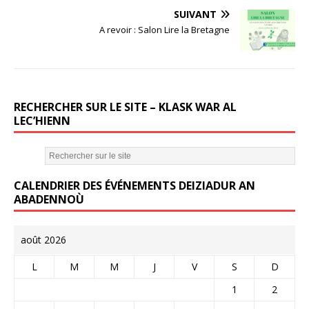
b
r
SUIVANT
o
A revoir : Salon Lire la Bretagne
o
k
RECHERCHER SUR LE SITE – KLASK WAR AL
LEC’HIENN
CALENDRIER DES ÉVÉNEMENTS DEIZIADUR AN
ABADENNOÙ
août 2026
L
M
M
J
V
S
D
1
2