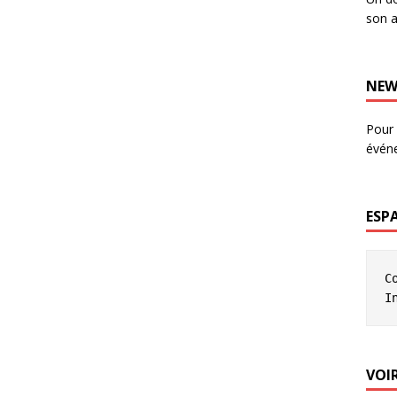
son a
NEW
Pour 
évén
ESP
C
I
VOIR