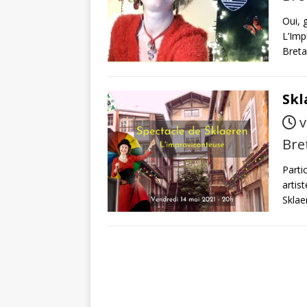
Oui, 
L’Imp
Breta
Skl
v
Bre
Parti
artis
Sklae