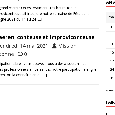
AN 
grand merci ! On est vraiment très heureux que
roviconteuse ait inauguré notre semaine de Fête de la
mai
gne 2021 du 14 au 24
[…]
L
aeren, conteuse et improviconteuse
3
endredi 14 mai 2021
Mission
10
tonne
0
17
cipation Libre : vous pouvez nous aider à soutenir les
tes professionnels en versant ici votre participation en ligne
24
ren, on la connaît bien et
[…]
31
« Avr
FAI
Un do