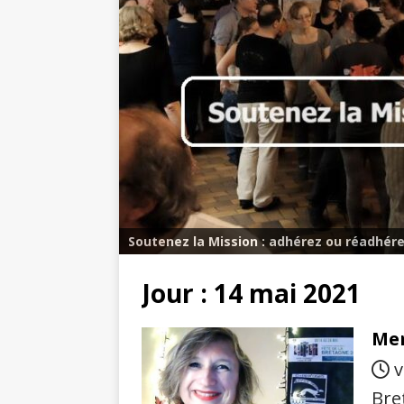
Soutenez la Mission : adhérez ou réadhére
Jour :
14 mai 2021
Mer
v
Bre