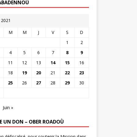
ABADENNOÙ
 2021
M
M
J
V
S
D
1
2
4
5
6
7
8
9
11
12
13
14
15
16
18
19
20
21
22
23
25
26
27
28
29
30
Juin »
RE UN DON – OBER ROADOÙ
n défiscalisé, pour soutenir la Mission dans