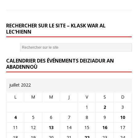
RECHERCHER SUR LE SITE – KLASK WAR AL
LEC’HIENN
CALENDRIER DES ÉVÉNEMENTS DEIZIADUR AN
ABADENNOÙ
juillet 2022
L
M
M
J
V
S
D
1
2
3
4
5
6
7
8
9
10
11
12
13
14
15
16
17
18
19
20
21
22
23
24