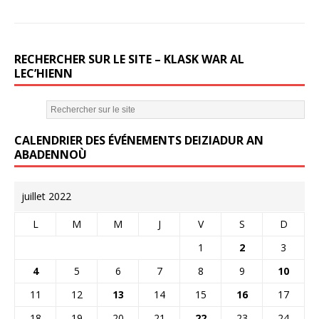
RECHERCHER SUR LE SITE – KLASK WAR AL
LEC’HIENN
CALENDRIER DES ÉVÉNEMENTS DEIZIADUR AN
ABADENNOÙ
juillet 2022
L
M
M
J
V
S
D
1
2
3
4
5
6
7
8
9
10
11
12
13
14
15
16
17
18
19
20
21
22
23
24