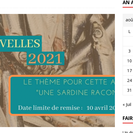
AN 
aoû
L
3
10
17
24
31
« Juil
FAI
Un do