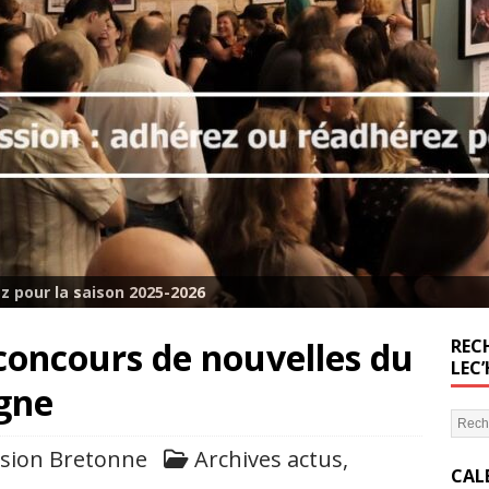
z pour la saison 2025-2026
concours de nouvelles du
RECH
LEC
agne
sion Bretonne
Archives actus
,
CAL