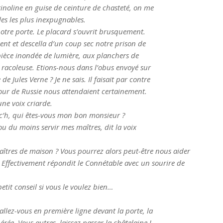
crinoline en guise de ceinture de chasteté, on me
lles les plus inexpugnables.
notre porte. Le placard s’ouvrit brusquement.
nt et descella d’un coup sec notre prison de
ièce inondée de lumière, aux planchers de
 racoleuse. Etions-nous dans l’obus envoyé sur
 Jules Verne ? Je ne sais. Il faisait par contre
 cour de Russie nous attendaient certainement.
ne voix criarde.
rc’h, qui êtes-vous mon bon monsieur ?
 ou du moins servir mes maîtres, dit la voix
aîtres de maison ? Vous pourrez alors peut-être nous aider
Effectivement répondit le Connétable avec un sourire de
etit conseil si vous le voulez bien…
allez-vous en première ligne devant la porte, la
pérée. Vous autres, laissez passer la châtelaine !