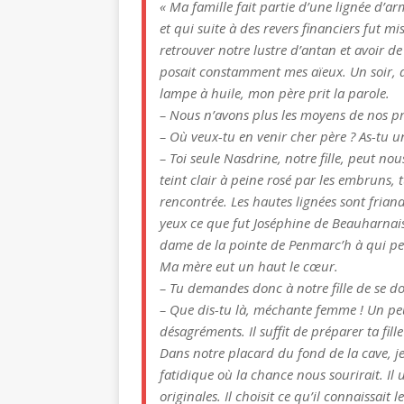
« Ma famille fait partie d’une lignée d’ar
et qui suite à des revers financiers fut 
retrouver notre lustre d’antan et avoir d
posait constamment mes aïeux. Un soir, da
lampe à huile, mon père prit la parole.
– Nous n’avons plus les moyens de nos pré
– Où veux-tu en venir cher père ? As-tu u
– Toi seule Nasdrine, notre fille, peut nou
teint clair à peine rosé par les embruns, 
rencontrée. Les hautes lignées sont frian
yeux ce que fut Joséphine de Beauharnai
dame de la pointe de Penmarc’h à qui per
Ma mère eut un haut le cœur.
– Tu demandes donc à notre fille de se do
– Que dis-tu là, méchante femme ! Un peu 
désagréments. Il suffit de préparer ta fil
Dans notre placard du fond de la cave, je
fatidique où la chance nous sourirait. Il
originales. Il choisit ce qu’il connaissait 