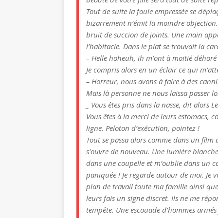
Tout de suite la foule empressée se dépla
bizarrement n’émit la moindre objection.
bruit de succion de joints. Une main app
l’habitacle. Dans le plat se trouvait la c
– Helle hoheuh, ih m’ont à moitié déhoré 
Je compris alors en un éclair ce qui m’atten
– Horreur, nous avons à faire à des cann
Mais là personne ne nous laissa passer loi
_ Vous êtes pris dans la nasse, dit alors 
Vous êtes à la merci de leurs estomacs, 
ligne. Peloton d’exécution, pointez !
Tout se passa alors comme dans un film au
s’ouvre de nouveau. Une lumière blanch
dans une coupelle et m’oublie dans un coin
paniquée ! Je regarde autour de moi. Je v
plan de travail toute ma famille ainsi qu
leurs fais un signe discret. Ils ne me rép
tempête. Une escouade d’hommes armés j