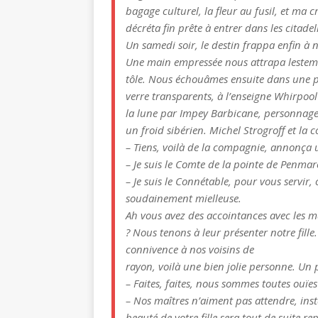
bagage culturel, la fleur au fusil, et ma 
décréta fin prête à entrer dans les citade
Un samedi soir, le destin frappa enfin à 
Une main empressée nous attrapa lesteme
tôle. Nous échouâmes ensuite dans une p
verre transparents, à l’enseigne Whirpool
la lune par Impey Barbicane, personnage de
un froid sibérien. Michel Strogroff et la
– Tiens, voilà de la compagnie, annonça u
– Je suis le Comte de la pointe de Penma
– Je suis le Connétable, pour vous servir,
soudainement mielleuse.
Ah vous avez des accointances avec les m
? Nous tenons à leur présenter notre fille.
connivence à nos voisins de
rayon, voilà une bien jolie personne. Un p
– Faites, faites, nous sommes toutes ouïes
– Nos maîtres n’aiment pas attendre, inst
beauté de votre fille sera tout de suite re