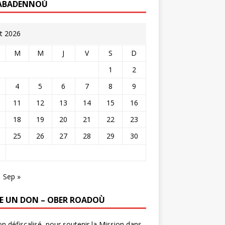
ABADENNOÙ
t 2026
M
M
J
V
S
D
1
2
4
5
6
7
8
9
11
12
13
14
15
16
18
19
20
21
22
23
25
26
27
28
29
30
Sep »
RE UN DON – OBER ROADOÙ
n défiscalisé, pour soutenir la Mission dans