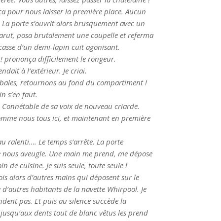
ça pour nous laisser la première place. Aucun
 La porte s’ouvrit alors brusquement avec un
arut, posa brutalement une coupelle et referma
arcasse d’un demi-lapin cuit agonisant.
! prononça difficilement le rongeur.
dait à l’extérieur. Je criai.
ibales, retournons au fond du compartiment !
n s’en faut.
Le Connétable de sa voix de nouveau criarde.
comme nous tous ici, et maintenant en première
 ralenti…. Le temps s’arrête. La porte
e nous aveugle. Une main me prend, me dépose
 de cuisine. Je suis seule, toute seule !
ois alors d’autres mains qui déposent sur le
e d’autres habitants de la navette Whirpool. Je
ondent pas. Et puis au silence succède la
usqu’aux dents tout de blanc vêtus les prend