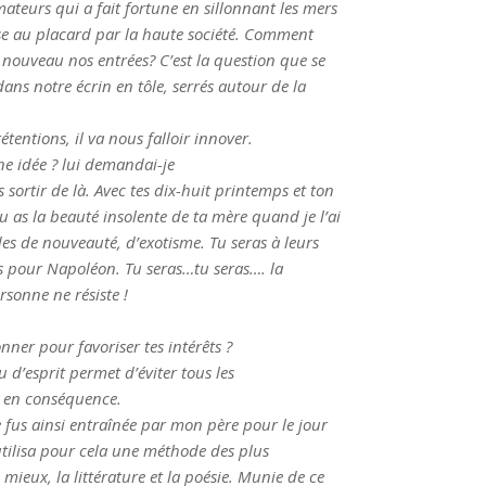
mateurs qui a fait fortune en sillonnant les mers
mise au placard par la haute société. Comment
e nouveau nos entrées? C’est la question que se
ns notre écrin en tôle, serrés autour de la
tentions, il va nous falloir innover.
ne idée ? lui demandai-je
s sortir de là. Avec tes dix-huit printemps et ton
tu as la beauté insolente de ta mère quand je l’ai
des de nouveauté, d’exotisme. Tu seras à leurs
s pour Napoléon. Tu seras…tu seras…. la
sonne ne résiste !
nner pour favoriser tes intérêts ?
d’esprit permet d’éviter tous les
le en conséquence.
 fus ainsi entraînée par mon père pour le jour
 utilisa pour cela une méthode des plus
le mieux, la littérature et la poésie. Munie de ce