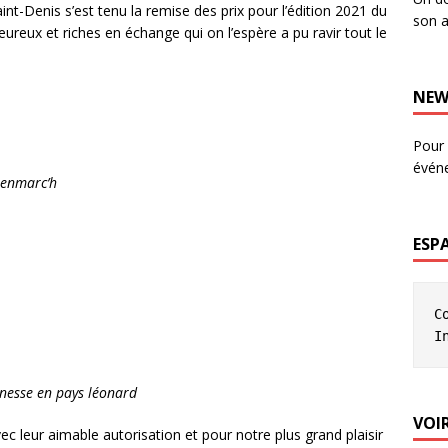
t-Denis s’est tenu la remise des prix pour l’édition 2021 du
son a
reux et riches en échange qui on l’espère a pu ravir tout le
NEW
Pour 
évén
Penmarc’h
ESP
C
I
unesse en pays léonard
VOIR
vec leur aimable autorisation et pour notre plus grand plaisir